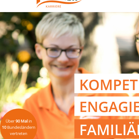
Über
90 Mal
in
10
Bundesländern
vertreten