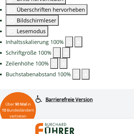
Überschriften hervorheben
Bildschirmleser
Lesemodus
Inhaltsskalierung
100
%
Schriftgröße
100
%
Zeilenhöhe
100
%
Buchstabenabstand
100
%
Barrierefreie Version
Über
90 Mal
in
10
Bundesländern
vertreten