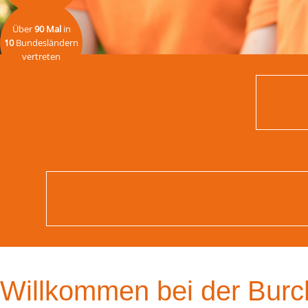
Über
90 Mal
in
10
Bundesländern
vertreten
Willkommen bei der Burc